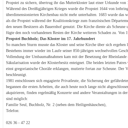
Propstei zu sichern, übertrug ihr das Mutterkloster laut einer Urkunde von
Während des Dreißigjährigen Krieges wurde die Propstei 1644 von lothrin
überdimensionierten Kirchenbau nicht mehr unterhalten. 1683 wurde das w
als die Propstei während der Koalitionskriege zum französischen Départe
den neuen Besitzern als Bauernhof genutzt. Die Kirche diente als Scheune 
fügte den noch vorhandenen Resten der Kirche weiteren Schaden zu. Von
Propstei Buchholz; Das Kloster im 17. Jahrhundert
So manchen Sturm musste das Kloster und seine Kirche über sich ergehen 
Bestehens immer wieder im Laufe seiner 850-jährigen wechselvollen Geschi
Vollendung der Umbaumaßnahmen kam mit der Besetzung der Rheinlande du
Säkularisation wurde der Klosterbesitz enteignet. Die beiden letzten Patre
einst gregorianische Choräle erklangen, mutierte fortan zur Scheune. Der 
beschleunigt.
1981 entschlossen sich engagierte Privatleute, die Sicherung der gefährd
begannen die ersten Arbeiten, die auch heute noch lange nicht abgeschloss
akquirieren, finden regelmäßig Konzerte und andere Veranstaltungen in der
sind möglich:
Familie Seul, Buchholz, Nr. 2 (neben dem Heiligenhäuschen),
Telefon:
026 36 - 47 22