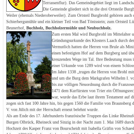
Terrassenflur). Das Gemeindegebiet liegt im Landscha
Die Gemeinde gliedert sich in die drei Ortsteile Bur
Weiler (ehemals Niederoberweiler). Zum Ortsteil Burgbrohl gehören auch
Schierbergsmühle und ein kleiner Teil von Bad Tönisstein; zum Ortsteil 
Beunerhof,
Buchholz, Buchholzermühle und Neubuchholz.
Zum ersten Mal wird Burgbrohl im Mittelalter u
Gründungsurkunde des Klosters
Laach durch den
Vermutlich hatten die Herren von Brule als Mini
einen befestigten Hof auf dem Burgberg und über
kreuzenden Wege im Tal. Ihre Bedeutung muss 
einer Urkunde von 1289 wird von einem Schloss
Im Jahre 1338 „trugen die Herren von Brohl mi
und um die Burg dem Markgrafen Wilhelm I. von 
bis zur völligen Neuordnung durch die Franzose
1471 dem Kurfürsten von Trier ein Öffnungsrecht
war, wurde das Erbe laut ihrem Testament auf di
zogen sich fast 100 Jahre hin, bis gegen 1560 die Familie von Braunsber
V. von Jülich mit der Herrschaft erneut belehnt wurde.
Als am Ende des 17. Jahrhunderts französische Truppen das Linke Rheinufe
Burgen Olbrück, Rheineck und Sinzig in der Nacht zum 1. Mai 1689 durch 
Hochzeit des Kasper Franz von Bourscheidt mit Isabella Gräfin von Schaesbe