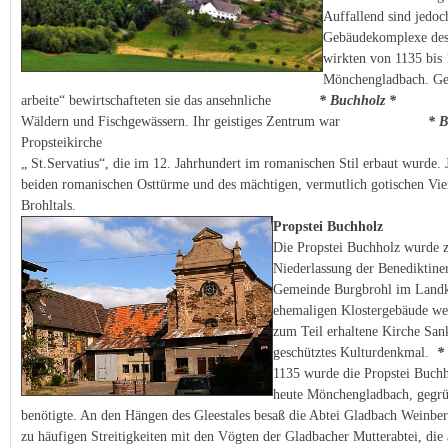
Auffallend sind jedoc
Gebäudekomplexe des 
wirkten von 1135 bis
Mönchengladbach. Get
arbeite“ bewirtschafteten sie das ansehnliche
* Buchholz *
Klost
Wäldern und Fischgewässern. Ihr geistiges Zentrum war
* B
Propsteikirche
„ St.Servatius“, die im 12. Jahrhundert im romanischen Stil erbaut wurde. 
beiden romanischen Osttürme und des mächtigen, vermutlich gotischen Vier
Brohltals.
Propstei Buch
holz
Die Propstei Buchholz wurde z
Niederlassung der Benediktiner
Gemeinde Burgbrohl im Landkr
ehemaligen Klostergebäude wer
zum Teil erhaltene Kirche Sank
geschütztes Kulturdenkmal.
* 
1135 wurde die Propstei Buchh
heute Mönchengladbach, gegrün
benötigte. An den Hängen des Gleestales besaß die Abtei Gladbach Weinber
zu häufigen Streitigkeiten mit den Vögten der Gladbacher Mutterabtei, die