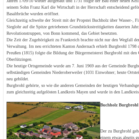
Jahren 1709/10 wieder aufgebaut und 1731 folgte der Bau einer neuen Kel
seinem Sohn Franz Karl die Wirtschaft in der Herrschaft entscheidend gefö
Basaltbrüche wurden eröffnet.
Gleichzeitig schwelte der Streit mit der Propstei Buchholz über Wasser-, F
Sieglohr auf die Spitze getriebenen Grundstücksstreitigkeiten dauerten Jah
Revolutionstruppen, von Bonn kommend, das Gebiet besetzten.
Die Zeit der Zugehörigkeit zu Frankreich brachte nicht nur den Wegfall d
Verwaltung. Im neu errichteten Kanton Andernach erhielt Burgbrohl 1798 d
Preußen (1815) folgte die Bildung der Bürgermeisterei Burgbrohl mit den
Oberlützingen.
Die heutige Ortsgemeinde wurde am 7. Juni 1969 aus der Gemeinde Burgb
selbständigen Gemeinden Niederoberweiler (1031 Einwohner; heute Ortste
neu gebildet.
Burgbrohl gehörte, so wie die anderen Gemeinden der heutigen Verbandsg
zum gleichzeitig aufgelösten Landkreis Mayen und wurde in den Landkreis 
Buchholz
Der zu Burgbrohl gehö
einem etwas abseits 