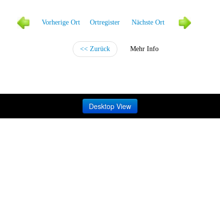
Vorher
ige Ort
Ortregister
Näc
hste Ort
<< Zurück
Mehr Info
Desktop View