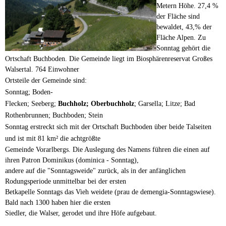
Metern Höhe. 27,4 %
der Fläche sind
bewaldet, 43,% der
Fläche Alpen. Zu
Sonntag gehört die
Ortschaft Buchboden. Die Gemeinde liegt im Biosphärenreservat Großes
Walsertal.
764 Einwohner
Ortsteile der Gemeinde sind:
Sonntag;
Boden-
Flecken;
Seeberg;
Buchholz;
Oberbuchholz
;
Garsella;
Litze;
Bad
Rothenbrunnen;
Buchboden;
Stein
Sonntag erstreckt sich mit der Ortschaft Buchboden über beide Talseiten
und ist mit 81 km² die achtgrößte
Gemeinde Vorarlbergs. Die Auslegung des Namens führen die einen auf
ihren Patron Dominikus (dominica - Sonntag),
andere auf die "Sonntagsweide" zurück, als in der anfänglichen
Rodungsperiode unmittelbar bei der ersten
Betkapelle Sonntags das Vieh weidete (prau de demengia-Sonntagswiese).
Bald nach 1300 haben hier die ersten
Siedler, die Walser, gerodet und ihre Höfe aufgebaut.