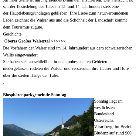
An ihrer Stelle ist dafür grasendes Braunvieh anzutreffen. Die Viehzucht ist
seit der Besiedelung des Tales im 13. und 14. Jahrhundert stets eine
der
Hauptlebensgrundlagen geblieben. Ihre Liebe zum naturverbundenen
Leben zeichnet die Walser aus und die Schönheit der Landschaft kommt
dem Tourismus zugute.
Geschichte
Oberes Großes Walsertal >>>>>>
Die Vorfahren der Walser sind im 14. Jahrhundert aus dem schweizerischen
Wallis eingewandert.
Sie haben sich ausschließlich in noch unbesiedelten Gebieten
niedergelassen, rodeten die Wälder
und verstreuten ihre Häuser und Höfe
über die steilen Hänge der Täler.
.
Biosphärenparkgemeinde Sonntag
Sonntag liegt im
westlichsten
Bundesland
Österreichs,
Vorarlberg, im Bezirk
Bludenz auf rund 900