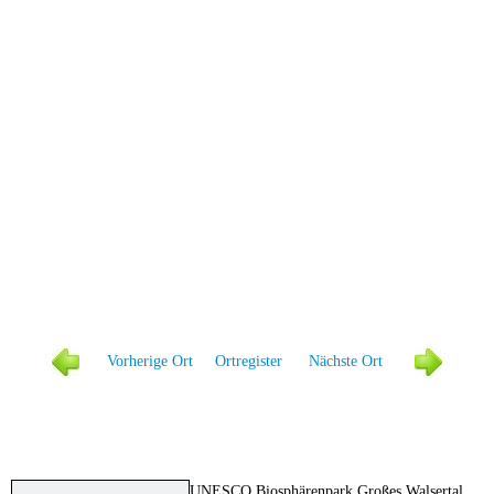
Vorher
ige Ort
Ortregister
Näc
hste Ort
UNESCO Biosphärenpark Großes Walsertal