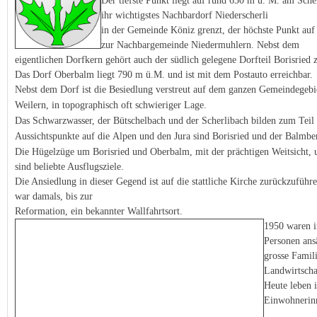
Der tiefste Punkt liegt auf rund 650 m ü. M. am Sch
ihr wichtigstes Nachbardorf Niederscherli
in der Gemeinde Köniz grenzt, der höchste Punkt au
zur Nachbargemeinde Niedermuhlern. Nebst dem
eigentlichen Dorfkern gehört auch der südlich gelegene Dorfteil Borisried
Das Dorf Oberbalm liegt 790 m ü.M. und ist mit dem Postauto erreichbar.
Nebst dem Dorf ist die Besiedlung verstreut auf dem ganzen Gemeindegebi
Weilern, in topographisch oft
schwieriger Lage.
Das Schwarzwasser, der Bütschelbach und der Scherlibach bilden zum Tei
Aussichtspunkte auf die
Alpen und den Jura sind Borisried und der Balmbe
Die Hügelzüge um Borisried und Oberbalm, mit der prächtigen Weitsicht, u
sind beliebte Ausflugsziele.
Die Ansiedlung in dieser Gegend ist auf die stattliche Kirche zurückzuführe
war damals, bis zur
Reformation, ein bekannter Wallfahrtsort.
1950 waren 
Personen ans
grosse Famili
Landwirtscha
Heute leben 
Einwohnerin