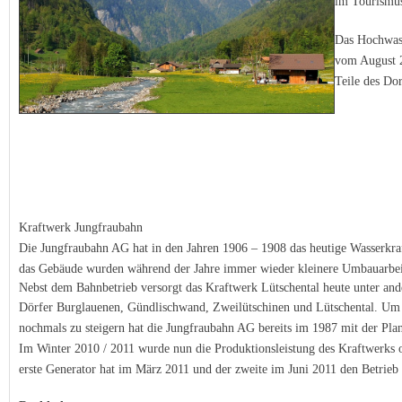
im Tourismu
Das Hochwas
vom August 2
Teile
des Dor
Kraftwerk Jungfraubahn
Die Jungfraubahn AG hat in den Jahren 1906 – 1908 das heutige Wasserk
das Gebäude wurden während der Jahre immer wieder kleinere Umbauarb
Nebst dem Bahnbetrieb versorgt das Kraftwerk Lütschental heute unter and
Dörfer Burglauenen,
Gündlischwand, Zweilütschinen und Lütschental. Um
nochmals zu steigern hat die Jungfraubahn AG bereits
im 1987 mit der Pla
Im Winter 2010 / 2011 wurde nun die Produktionsleistung des Kraftwerks
erste Generator hat im März 2011 und der zweite im Juni 2011 den Betrie