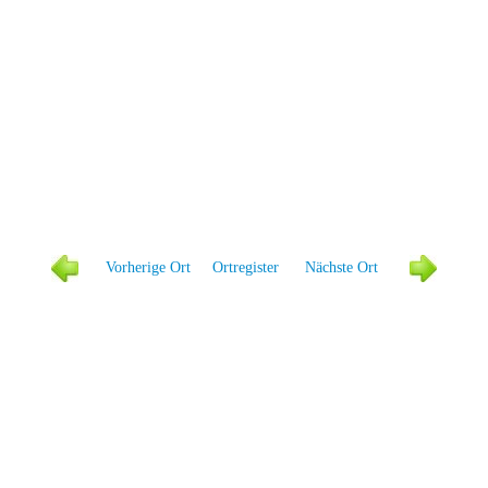
Vorher
ige Ort
Ortregister
Näc
hste Ort