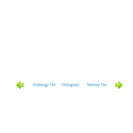
Vorher
ige Ort
Ortregister
Näc
hste Ort