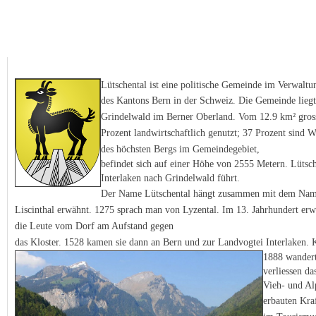
Lütschental ist eine politische Gemeinde im Verwaltu
des Kantons Bern in der Schweiz. Die Gemeinde
lieg
Grindelwald im Berner Oberland. Vom 12.9 km² gro
Prozent landwirtschaftlich genutzt; 37 Prozent sind 
des höchsten Bergs im Gemeindegebiet,
befindet sich auf einer Höhe von 2555 Metern. Lütsch
Interlaken nach Grindelwald führt.
Der Name Lütschental hängt zusammen mit dem Namen 
Liscinthal erwähnt. 1275 sprach man von Lyzental. Im 13. Jahrhundert er
die Leute vom Dorf am Aufstand gegen
das Kloster. 1528 kamen sie dann an Bern und zur Landvogtei Interlaken. 
1888 wandert
verliessen da
Vieh- und Al
erbauten
Kra