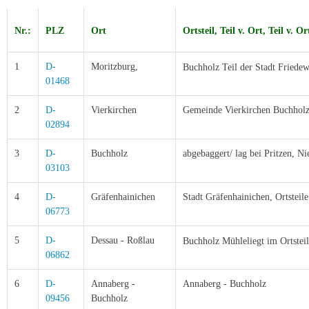
Nr.:
PLZ
Ort
Ortsteil, Teil v. Ort, Teil v. O
1
D-
Moritzburg,
Buchholz
Teil der Stadt Friede
01468
2
D-
Vierkirchen
Gemeinde Vierkirchen Buchholz
02894
3
D-
Buchholz
abgebaggert/ lag bei Pritzen, Ni
03103
4
D-
Gräfenhainichen
Stadt Gräfenhainichen, Ortstei
06773
5
D-
Dessau - Roßlau
Buchholz Mühleliegt im
Ortstei
06862
6
D-
Annaberg -
Annaberg - Buchholz
09456
Buchholz