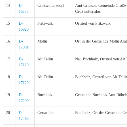
14
D-
Großwoltersdorf
Amt Gransee, Gemeinde Großwo
16775
Großwoltersdorf
15
D-
Pritzwalk
Ortsteil von Pritzwalk
16928
16
D-
Mölln
Ort in der Gemeinde Mölln Amt
17091
17
D-
Alt Tellin
Neu Buchholz, Ortsteil von Alt
17129
18
D-
Alt Tellin
Buchholz, Ortsteil von Alt Tel
17129
19
D-
Buchholz
Gemeinde Buchholz Amt Röbel/
17209
20
D-
Gerswalde
Buchholz, Ort der Gemeinde G
17268