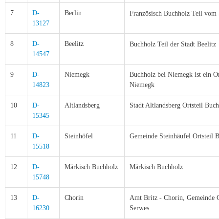
7
D-
Berlin
Französisch Buchholz
Teil vom 
13127
8
D-
Beelitz
Buchholz Teil der Stadt
Beelitz
14547
9
D-
Niemegk
Buchholz bei Niemegk ist ein 
14823
Niemegk
10
D-
Altlandsberg
Stadt Altlandsberg Ortsteil Buc
15345
11
D-
Steinhöfel
Gemeinde Steinhäufel Ortsteil 
15518
12
D-
Märkisch Buchholz
Märkisch Buchholz
15748
13
D-
Chorin
Amt Britz - Chorin, Gemeinde Ch
16230
Serwes