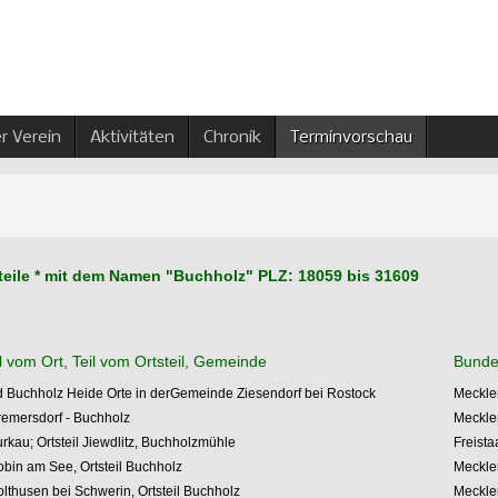
r Verein
Aktivitäten
Chronik
Terminvorschau
rtsteile * mit dem Namen "Buchholz" PLZ: 18059 bis 31609
eil vom Ort, Teil vom Ortsteil, Gemeinde
Bunde
 Buchholz Heide Orte in derGemeinde Ziesendorf bei Rostock
Meckle
emersdorf - Buchholz
Meckle
kau; Ortsteil Jiewdlitz, Buchholzmühle
Freist
in am See, Ortsteil Buchholz
Meckle
thusen bei Schwerin, Ortsteil Buchholz
Meckle