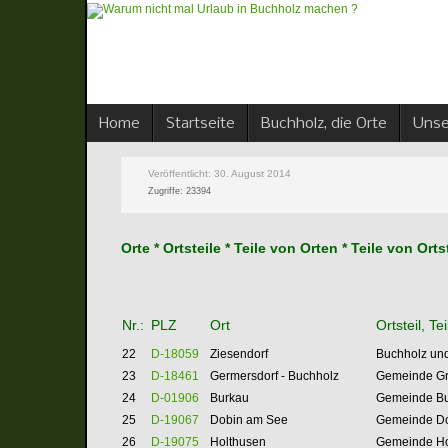
Home
Startseite
Buchholz, die Orte
Unse
Veröffentlicht: 30. August 2014
Zugriffe: 23394
Orte * Ortsteile * Teile von Orten * Teile von O
Nr.:
PLZ
Ort
Ortsteil, T
22
D-18059
Ziesendorf
Buchholz und
23
D-18461
Germersdorf - Buchholz
Gemeinde Gr
24
D-01906
Burkau
Gemeinde Bur
25
D-19067
Dobin am See
Gemeinde Dob
26
D-19075
Holthusen
Gemeinde Hol