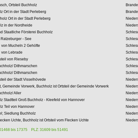
sch, Ortsteil Buchholz
Brande
z Ort in
der Stadt Perleberg
Brande
olz Ort in
der Stadt Perleberg
Nieder
lz in der Nordheide
Nieder
nd Staatliche Försterei Buchholz
Schles
 Ratzeburger - See
Schles
l
von Mucheln 2 Gehöfte
Schles
l von Lebrade
Schles
steil von Rieseby
Schles
chholz/ Dithmarschen
Schles
chholz/ Dithmarschen
Schles
steil der Stadt Visselhövede
Nieder
t, Gemeinde Vorwerk, Buchholz ist Ortsteil der Gemeinde Vorwerk
Nieder
hholz/ Aller
Nieder
z Stadtteil Groß Buchholz - Kleefeld von Hannover
Nieder
lz Teil von Hannover
Nieder
l; Siedlung Buchholz
Nieder
lecken Uchte, Buchholz ist Ortsteil vom Flecken Uchte
Nieder
01468 bis 17375
PLZ: 31609 bis 51491