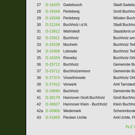
27
D-19205
Gadebusch
Stadt Gadebu
28
D-19348
Perleberg
Groß Buchhol
29
D-19348
Perleberg
Wüsten Buchh
30
D-21244
Buchholz i.d.N.
Stadt Buchho
31
D-23812
Wahlstedt
Staatsforst u
32
D-23911
Buchholz
Buchholz am
33
D-24238
Mucheln
Buchholz
Tei
34
D-24306
Lebrade
Buchholz
Tei
35
D-24354
Rieseby
Buchholz
Ort
36
D-25712
Buchholz
Gemeinde Bu
37
D-25712
Buchholzermoor
Gemeinde Bu
38
D-27374
Visselhövede
Buchholz
Ort
39
D-27412
Vorwerk
Amt Tarnsted
40
D-29690
Buchholz
Gemeinde Buc
41
D-30179
Hannover
Groß Buchholz
Groß Buchhol
42
D-30627
Hannover Klein - Buchholz
Klein Buchho
42a
D-30900
Wedemark
Scherenboste
43
D-31600
Flecken Uchte
Amt Uchte, F
PLZ: 