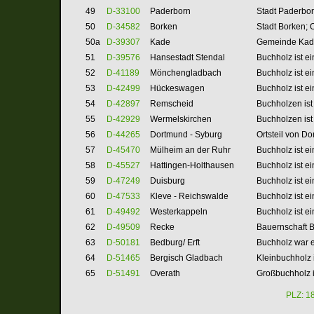
49
D-33100
Paderborn
Stadt Paderbor
50
D-34582
Borken
Stadt Borken; O
50a
D-39307
Kade
Gemeinde Kade
51
D-39576
Hansestadt Stendal
Buchholz ist ei
52
D-41189
Mönchengladbach
Buchholz ist e
53
D-42499
Hückeswagen
Buchholz ist e
54
D-42897
Remscheid
Buchholzen ist
55
D-42929
Wermelskirchen
Buchholzen ist
56
D-44265
Dortmund - Syburg
Ortsteil von D
57
D-45
470
Mülheim an der Ruhr
Buchholz ist e
58
D-45527
Hattingen-Holthausen
Buchholz ist ei
59
D-47249
Duisburg
Buchholz ist e
60
D-47533
Kleve - Reichswalde
Buchholz ist e
61
D-49492
Westerkappeln
Buchholz ist e
62
D-49509
Recke
Bauernschaft B
63
D-50181
Bedburg/ Erft
Buchholz war 
64
D-51465
Bergisch Gladbach
Kleinbuchholz i
65
D-51491
Overath
Großbuchholz
PLZ: 1