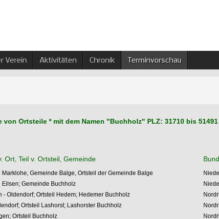
r Verein
Aktivitäten
Chronik
Terminvorschau
eile von Ortsteile * mit dem Namen "Buchholz" PLZ: 31710 bis 51491
 v. Ort, Teil v. Ortsteil, Gemeinde
Bund
Marklohe, Gemeinde Balge, Ortsteil der Gemeinde Balge
Nied
Eilsen; Gemeinde Buchholz
Nied
h - Oldendorf; Ortsteil Hedem; Hedemer Buchholz
Nordr
endorf; Ortsteil Lashorst; Lashorster Buchholz
Nordr
gen; Ortsteil Buchholz
Nordr