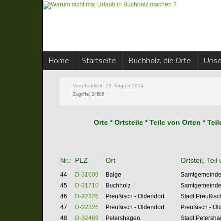
Home
Startseite
Buchholz, die Orte
Unse
Veröffentlicht: 29. August 2014
Zugriffe: 24686
Orte * Ortsteile * Teile von Orten * T
Nr.:
PLZ
Ort
Ortsteil, Teil
44
D-31609
Balge
Samtgemeinde 
45
D-31710
Buchholz
Samtgemeinde 
46
D-32326
Preußisch - Oldendorf
Stadt Preußisc
47
D-32326
Preußisch - Oldendorf
Preußisch - Old
48
D-32469
Petershagen
Stadt Petersha