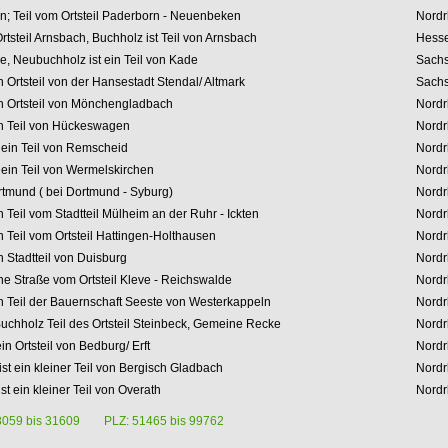
n; Teil vom Ortsteil Paderborn - Neuenbeken
Nordr
rtsteil Arnsbach, Buchholz ist Teil von Arnsbach
Hess
, Neubuchholz ist ein Teil von Kade
Sachs
n Ortsteil von der Hansestadt Stendal/ Altmark
Sachs
in
Ortsteil von Mönchengladbach
Nordr
in
Teil von Hückeswagen
Nordr
 ein
Teil von Remscheid
Nordr
 ein
Teil von Wermelskirchen
Nordr
ortmund ( bei Dortmund - Syburg)
Nordr
in
Teil vom Stadtteil Mülheim an der Ruhr - Ickten
Nordr
n Teil vom Ortsteil Hattingen-Holthausen
Nordr
in
Stadtteil von Duisburg
Nordr
ine Straße
vom Ortsteil Kleve - Reichswalde
Nordr
in
Teil der Bauernschaft Seeste von Westerkappeln
Nordr
uchholz Teil des Ortsteil Steinbeck, Gemeine Recke
Nordr
ein
Ortsteil von Bedburg/ Erft
Nordr
st ein kleiner Teil von
Bergisch Gladbach
Nordr
ist ein kleiner Teil von
Overath
Nordr
8059 bis 31609
PLZ: 51465 bis 99762