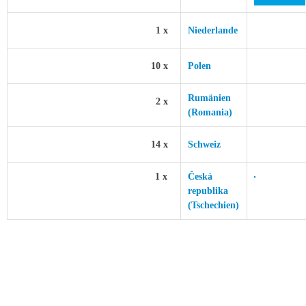
1 x
Niederlande
10 x
Polen
Rumänien
2 x
(Romania)
14 x
Schweiz
1 x
Česká
republika
(Tschechien)