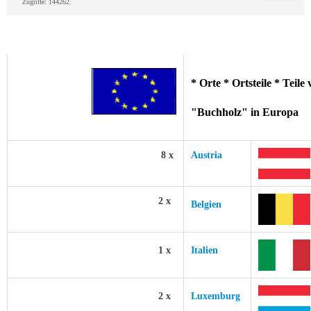
Zugriffe: 144262
* Orte * Ortsteile * Teil
"Buchholz" in Europa
8 x
Austria
2 x
Belgien
1 x
Italien
2 x
Luxemburg