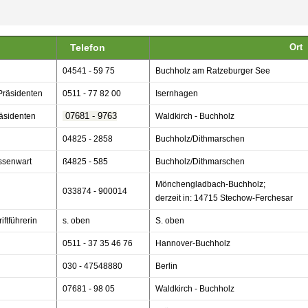
tion
Telefon
Ort
04541 - 59 75
Buchholz am Ratzeburger See
 Präsidenten
0511 - 77 82 00
Isernhagen
07681 - 9763
räsidenten
Waldkirch - Buchholz
04825 - 2858
Buchholz/Dithmarschen
assenwart
ß4825 - 585
Buchholz/Dithmarschen
Mönchengladbach-Buchholz;
033874 - 900014
derzeit in: 14715 Stechow-Ferchesar
iftführerin
s. oben
S. oben
0511 - 37 35 46 76
Hannover-Buchholz
030 - 47548880
Berlin
07681 - 98 05
Waldkirch - Buchholz