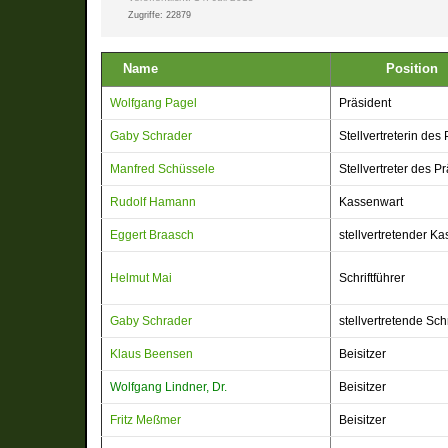
Zugriffe: 22879
Name
Posi
Wolfgang Pagel
Präsident
Gaby Schrader
Stellvertreterin des
Manfred Schüssele
Stellvertreter des P
Rudolf Hamann
Kassenwart
Eggert Braasch
stellvertretender K
Helmut Mai
Schriftführer
Gaby Schrader
stellvertretende Schr
Klaus Beensen
Beisitzer
Wolfgang Lindner, Dr.
Beisitzer
Fritz Meßmer
Beisitzer